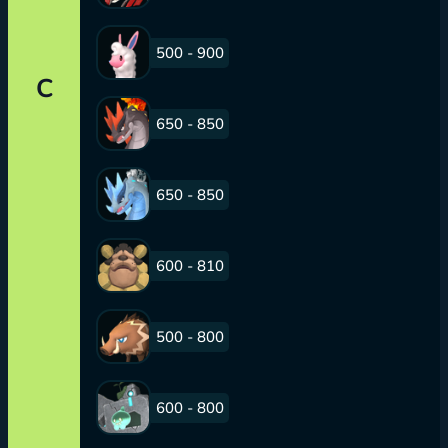
500 - 900
C
650 - 850
650 - 850
600 - 810
500 - 800
600 - 800