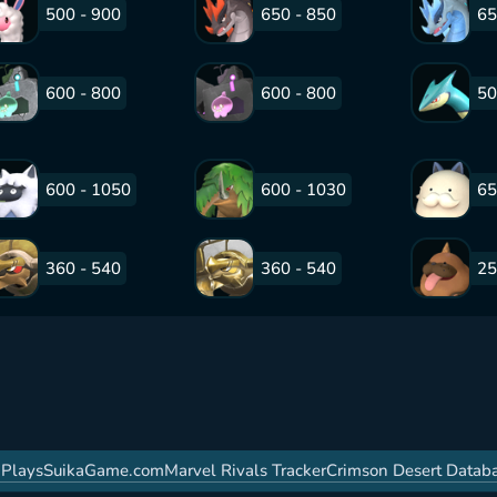
500 - 900
650 - 850
65
600 - 800
600 - 800
50
600 - 1050
600 - 1030
65
360 - 540
360 - 540
25
g
PlaysSuikaGame.com
Marvel Rivals Tracker
Crimson Desert Datab