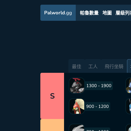
Palworld
.gg
帕魯數量
地圖
層級列
最佳
工人
飛行坐騎
1300 - 1900
S
900 - 1200