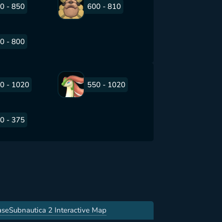
0 - 850
600 - 810
0 - 800
0 - 1020
550 - 1020
0 - 375
ase
Subnautica 2 Interactive Map