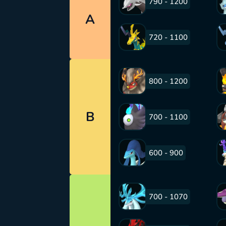
790 - 1200
A
720 - 1100
800 - 1200
B
700 - 1100
600 - 900
700 - 1070