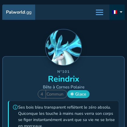
Palworld
.gg
N°101
Reindrix
Bête à Cornes Polaire
4
Commun
Glace
Ses bois bleu transparent reflètent le zéro absolu.
Quiconque les touche à mains nues verra son corps
se figer instantanément avant que sa vie ne se brise
en morceaux.