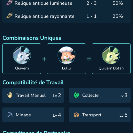
Relique antique lumineuse
2 - 3
50%
Relique antique rayonnante
1 - 1
25%
Combinaisons Uniques
+
=
Quivern
Lullu
Quivern Botan
Compatibilité de Travail
2
3
Travail Manuel
Collecte
Lv
Lv
4
5
Minage
Transport
Lv
Lv