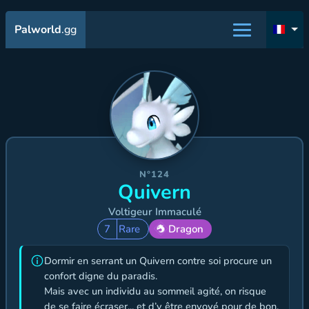
Palworld
.gg
N°124
Quivern
Voltigeur Immaculé
7
Rare
Dragon
Dormir en serrant un Quivern contre soi procure un
confort digne du paradis.
Mais avec un individu au sommeil agité, on risque
de se faire écraser... et d’y être envoyé pour de bon.