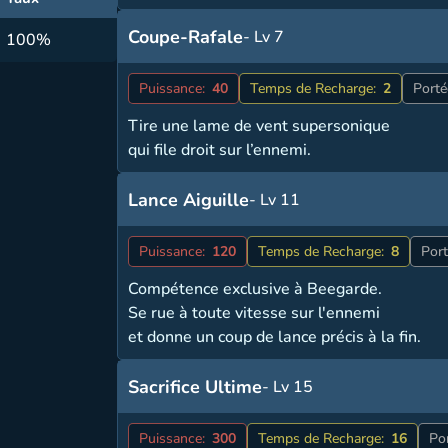
Coupe-Rafale
- Lv 7
100%
Puissance:
40
Temps de Recharge:
2
Porté
Tire une lame de vent supersonique
qui file droit sur l’ennemi.
Lance Aiguille
- Lv 11
Puissance:
120
Temps de Recharge:
8
Port
Compétence exclusive à Beegarde.
Se rue à toute vitesse sur l'ennemi
et donne un coup de lance précis à la fin.
Sacrifice Ultime
- Lv 15
Puissance:
300
Temps de Recharge:
16
Po