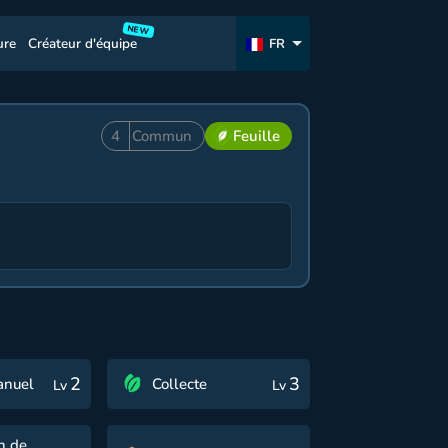
NEW
ure
Créateur d'équipe
FR
4
Commun
Feuille
2
3
anuel
Collecte
Lv
Lv
n de