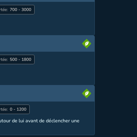
rtée:
700 - 3000
rtée:
500 - 1800
rtée:
0 - 1200
tour de lui avant de déclencher une