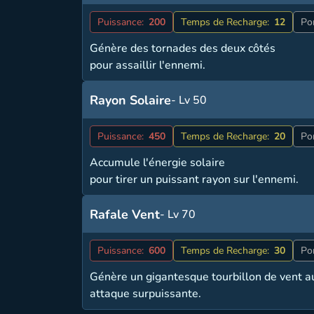
Puissance:
200
Temps de Recharge:
12
Po
Génère des tornades des deux côtés
pour assaillir l'ennemi.
Rayon Solaire
- Lv 50
Puissance:
450
Temps de Recharge:
20
Po
Accumule l'énergie solaire
pour tirer un puissant rayon sur l'ennemi.
Rafale Vent
- Lv 70
Puissance:
600
Temps de Recharge:
30
Po
Génère un gigantesque tourbillon de vent au
attaque surpuissante.