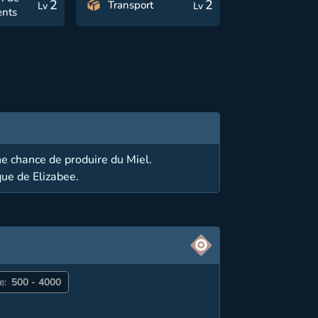
2
2
Transport
Lv
Lv
nts
ne chance de produire du Miel.
que de Elizabee.
e:
500 - 4000