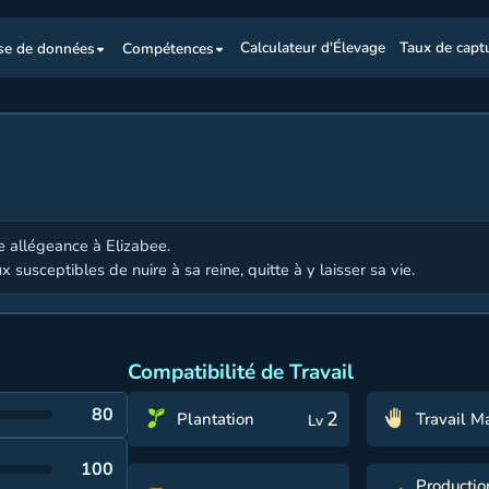
se de données
Compétences
Calculateur d'Élevage
Taux de capt
re allégeance à Elizabee.
ux susceptibles de nuire à sa reine, quitte à y laisser sa vie.
Compatibilité de Travail
80
2
Plantation
Travail M
Lv
100
Productio