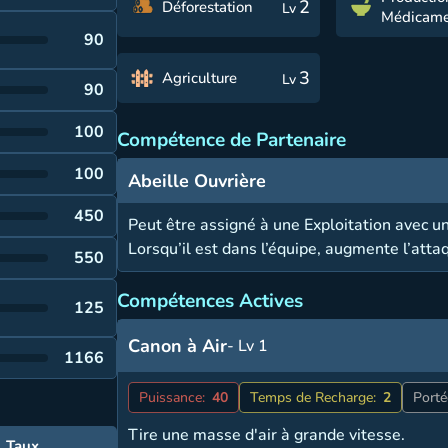
2
Déforestation
Lv
Médicame
90
3
Agriculture
Lv
90
100
Compétence de Partenaire
100
Abeille Ouvrière
450
Peut être assigné à une Exploitation avec u
Lorsqu’il est dans l’équipe, augmente l’atta
550
Compétences Actives
125
Canon à Air
- Lv 1
1166
Puissance:
40
Temps de Recharge:
2
Porté
Tire une masse d'air à grande vitesse.
Taux