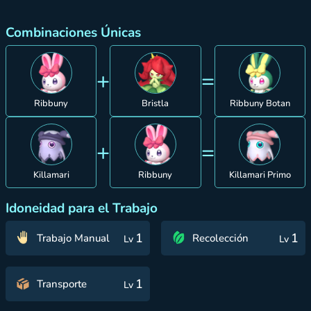
Combinaciones Únicas
+
=
Ribbuny
Bristla
Ribbuny Botan
+
=
Killamari
Ribbuny
Killamari Primo
Idoneidad para el Trabajo
1
1
Trabajo Manual
Recolección
Lv
Lv
1
Transporte
Lv