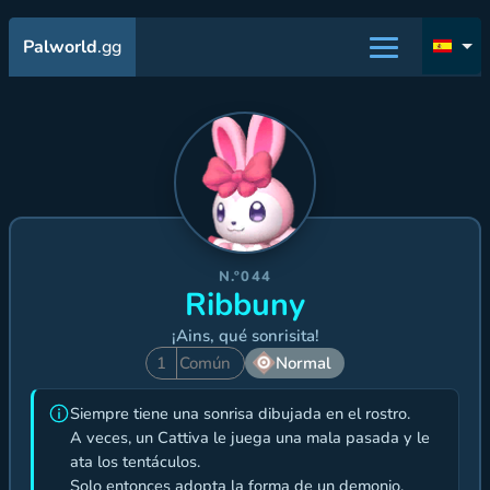
Palworld
.gg
N.º044
Ribbuny
¡Ains, qué sonrisita!
1
Común
Normal
Siempre tiene una sonrisa dibujada en el rostro.
A veces, un Cattiva le juega una mala pasada y le
ata los tentáculos.
Solo entonces adopta la forma de un demonio.