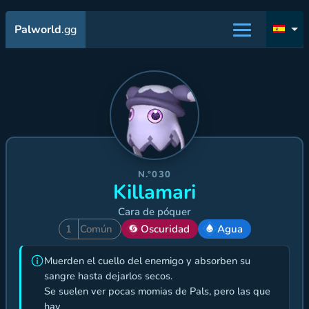
Palworld
.gg
N.º030
Killamari
Cara de póquer
1
Común
Oscuridad
Agua
Muerden el cuello del enemigo y absorben su
sangre hasta dejarlos secos.
Se suelen ver pocas momias de Pals, pero las que
hay