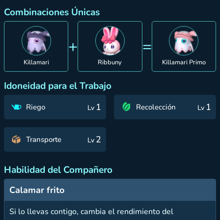
Combinaciones Únicas
+
=
Killamari
Ribbuny
Killamari Primo
Idoneidad para el Trabajo
1
1
Riego
Recolección
Lv
Lv
2
Transporte
Lv
Habilidad del Compañero
Calamar frito
Si lo llevas contigo, cambia el rendimiento del