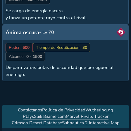
Se carga de energía oscura
y lanza un potente rayo contra el rival.
Ánima oscura
- Lv 70
Poder:
600
Tiempo de Reutilización:
30
Alcance:
0 - 1500
Dispara varias bolas de oscuridad que persiguen al
enemigo.
Contáctanos
Política de Privacidad
Wuthering.gg
PlaysSuikaGame.com
Marvel Rivals Tracker
Crimson Desert Database
Subnautica 2 Interactive Map