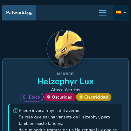
Palworld
.gg
N.º080B
Helzephyr Lux
Alas eléctricas
8
Épico
Oscuridad
Electricidad
Puede invocar rayos del averno.
Se cree que es una variante de Helzephyr, pero
también existe la teoría
de que podría tratarse de un Helzephyr Lux que se