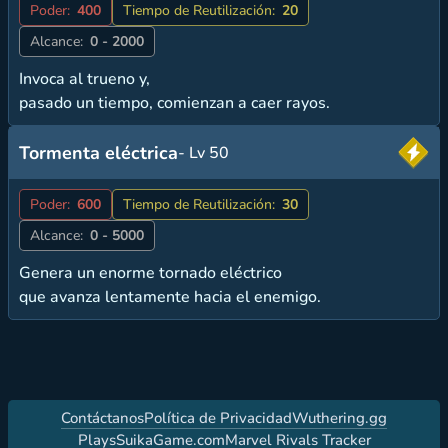
Poder:
400
Tiempo de Reutilización:
20
Alcance:
0 - 2000
Invoca al trueno y,
pasado un tiempo, comienzan a caer rayos.
Tormenta eléctrica
- Lv 50
Poder:
600
Tiempo de Reutilización:
30
Alcance:
0 - 5000
Genera un enorme tornado eléctrico
que avanza lentamente hacia el enemigo.
Contáctanos
Política de Privacidad
Wuthering.gg
PlaysSuikaGame.com
Marvel Rivals Tracker