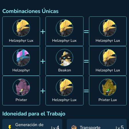
Combinaciones Únicas
+
=
Helzephyr Lux
Helzephyr Lux
Helzephyr Lux
+
=
Helzephyr
Beakon
Helzephyr Lux
+
=
Prixter
Helzephyr Lux
Prixter Lux
Idoneidad para el Trabajo
Generación de
4
5
Transporte
Lv
Lv