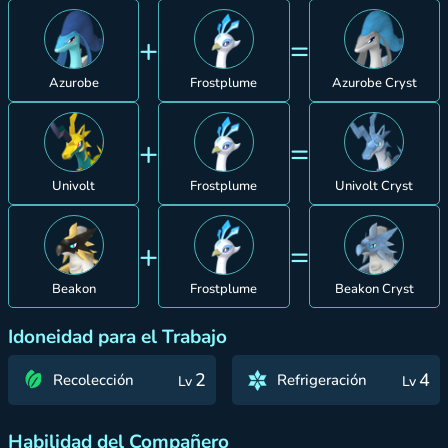
+
=
Azurobe
Frostplume
Azurobe Cryst
+
=
Univolt
Frostplume
Univolt Cryst
+
=
Beakon
Frostplume
Beakon Cryst
Idoneidad para el Trabajo
2
4
Recolección
Refrigeración
Lv
Lv
Habilidad del Compañero