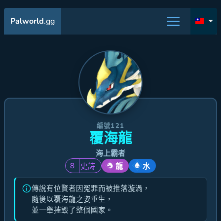
Palworld
.gg
編號121
覆海龍
海上霸者
8
史詩
龍
水
傳說有位賢者因冤罪而被推落漩渦，
隨後以覆海龍之姿重生，
並一舉摧毀了整個國家。