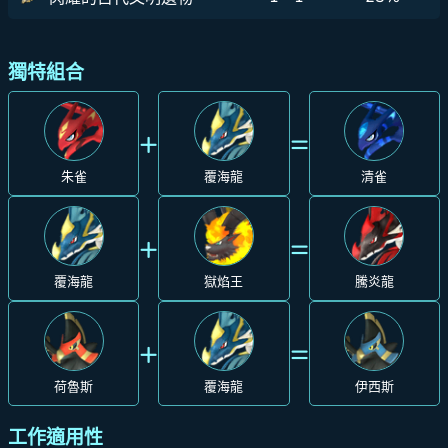
獨特組合
+
=
朱雀
覆海龍
清雀
+
=
覆海龍
獄焰王
騰炎龍
+
=
荷魯斯
覆海龍
伊西斯
工作適用性