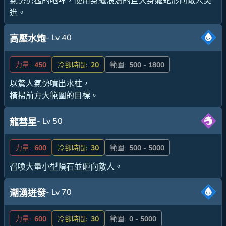
氣勢勇猛的咆哮，使用身纏浪濤的巨大身軀蛇形向敵人突
進。
- Lv 40
高壓水炮
力量:
450
冷卻時間:
20
範圍:
500 - 1800
以驚人氣勢噴出水柱，
橫掃前方大範圍的目標。
- Lv 50
龍彗星
力量:
600
冷卻時間:
30
範圍:
500 - 5000
召喚大量小型隕石並砸向敵人。
- Lv 70
潮湧迸發
力量:
600
冷卻時間:
30
範圍:
0 - 5000