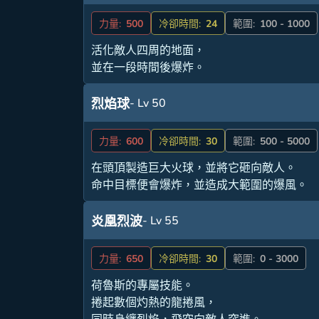
力量:
500
冷卻時間:
24
範圍:
100 - 1000
活化敵人四周的地面，
並在一段時間後爆炸。
- Lv 50
烈焰球
力量:
600
冷卻時間:
30
範圍:
500 - 5000
在頭頂製造巨大火球，並將它砸向敵人。
命中目標便會爆炸，並造成大範圍的爆風。
- Lv 55
炎凰烈波
力量:
650
冷卻時間:
30
範圍:
0 - 3000
荷魯斯的專屬技能。
捲起數個灼熱的龍捲風，