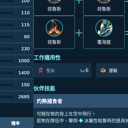
100
荷魯斯
荷魯斯
110
115
+
90
荷魯斯
覆海龍
230
工作適用性
1000
6
引火
運輸
Lv
1400
150
伙伴技能
2685
灼熱捕食者
可騎在牠的背上在空中飛行。
若牠在隊伍中，擊倒
冰屬性帕魯時的道具掉
機率