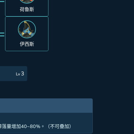
荷魯斯
=
伊西斯
3
Lv
落量增加40~80%。（不可疊加）