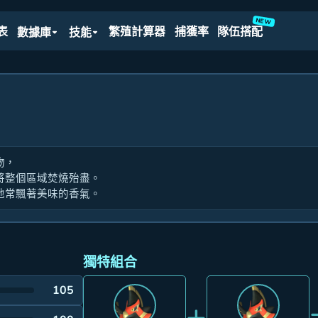
NEW
表
繁殖計算器
捕獲率
隊伍搭配
數據庫
技能
物，
將整個區域焚燒殆盡。
地常飄著美味的香氣。
獨特組合
105
+