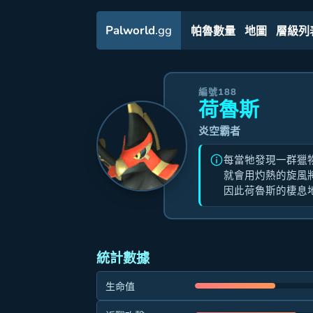
Palworld
.gg
帕魯數量
地圖
層級列
編號188
荷魯斯
炎空霸者
每當牠發現一群獵
就會用灼熱的旋風
因此荷魯斯的棲息
統計數據
生命值