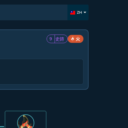
ZH
9
史詩
火
=