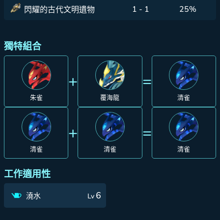
1 - 1
25%
閃耀的古代文明遺物
獨特組合
+
=
朱雀
覆海龍
清雀
+
=
清雀
清雀
清雀
工作適用性
6
澆水
Lv