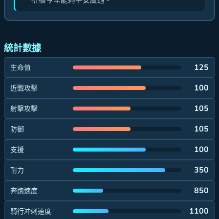
祈禱今年能夠平安度過。
統計數據
125
生命值
100
近戰攻擊
105
射擊攻擊
105
防御
100
支援
350
耐力
850
奔跑速度
1100
騎行冲刺速度