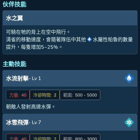
伙伴技能
水之翼
可騎在牠的背上在空中飛行。
清雀的移動速度，會隨著隊伍中其他
水屬性帕魯的數量
提升，每隻增加5~25%。
主動技能
- Lv 1
水流射擊
力量:
40
冷卻時間:
2
範圍:
500 - 5000
朝敵人發射高速水彈。
- Lv 7
冰雪飛彈
力量:
40
冷卻時間:
2
範圍:
800 - 3000