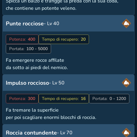
Spicca un balzo e trafigge la preda con la sua coda,
che contiene un potente veleno.
Punte rocciose
- Lv 40
Potenza:
400
Tempo di recupero:
20
Portata:
100 - 5000
Fa emergere rocce affilate
da sotto ai piedi del nemico.
Impulso roccioso
- Lv 50
Potenza:
300
Tempo di recupero:
16
Portata:
0 - 1200
Fa tremare la superficie
per poi scagliare enormi blocchi di roccia.
Roccia contundente
- Lv 70