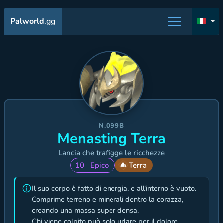
Palworld
.gg
N.099B
Menasting Terra
Lancia che trafigge le ricchezze
10
Epico
Terra
Il suo corpo è fatto di energia, e all'interno è vuoto.
Comprime terreno e minerali dentro la corazza,
creando una massa super densa.
Chi viene colpito può solo urlare per il dolore.