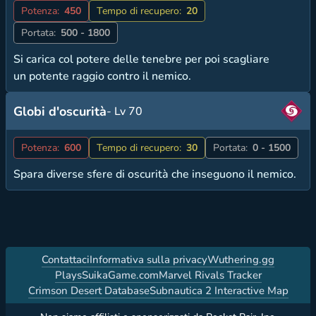
Potenza:
450
Tempo di recupero:
20
Portata:
500 - 1800
Si carica col potere delle tenebre per poi scagliare
un potente raggio contro il nemico.
Globi d'oscurità
- Lv 70
Potenza:
600
Tempo di recupero:
30
Portata:
0 - 1500
Spara diverse sfere di oscurità che inseguono il nemico.
Contattaci
Informativa sulla privacy
Wuthering.gg
PlaysSuikaGame.com
Marvel Rivals Tracker
Crimson Desert Database
Subnautica 2 Interactive Map