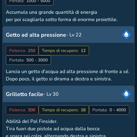
Portata:
1000 - 5000
Accumula una grande quantità di energia
per poi scagliarla sotto forma di enorme proiettile.
Getto ad alta pressione
- Lv 22
Potenza:
250
Tempo di recupero:
12
Portata:
500 - 3000
Lancia un getto d'acqua ad alta pressione di fronte a sé.
Dopo poco, il getto si dirama a destra e sinistra.
Grilletto facile
- Lv 30
Potenza:
300
Tempo di recupero:
16
Portata:
0 - 4000
Abilità del Pal Finsider.
Tira fuori due pistole ad acqua dalla bocca
e spara sei colpi, alternando destra e sinistra.