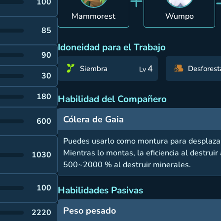
+
100
Mammorest
Wumpo
85
Idoneidad para el Trabajo
90
4
Siembra
Desforest
Lv
30
180
Habilidad del Compañero
Cólera de Gaia
600
Puedes usarlo como montura para desplaza
Mientras lo montas, la eficiencia al destru
1030
500~2000 % al destruir minerales.
100
Habilidades Pasivas
Peso pesado
2220