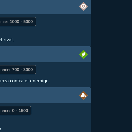
nce:
1000 - 5000
 rival.
cance:
700 - 3000
lanza contra el enemigo.
cance:
0 - 1500
o