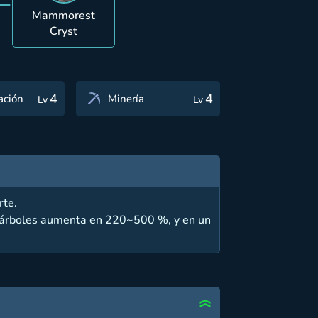
=
Mammorest
Cryst
4
4
ación
Minería
Lv
Lv
rte.
ir árboles aumenta en 220~500 %, y en un