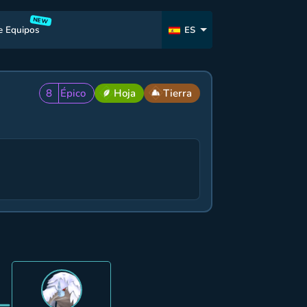
NEW
e Equipos
ES
8
Épico
Hoja
Tierra