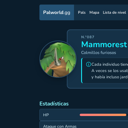
Palworld
.gg
Pals
Mapa
Lista de nivel
N.º087
Mammorest
Colmillos furiosos
Cada individuo tien
A veces se los usa
y había incluso ja
Estadísticas
HP
Ataque con Armas