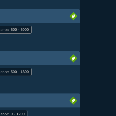
cance:
500 - 5000
cance:
500 - 1800
cance:
0 - 1200