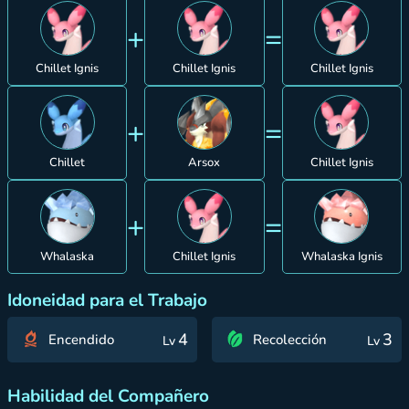
+
=
Chillet Ignis
Chillet Ignis
Chillet Ignis
+
=
Chillet
Arsox
Chillet Ignis
+
=
Whalaska
Chillet Ignis
Whalaska Ignis
Idoneidad para el Trabajo
4
3
Encendido
Recolección
Lv
Lv
Habilidad del Compañero