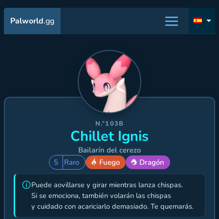
Palworld
.gg
N.º103B
Chillet Ignis
Bailarín del cerezo
5
Raro
Fuego
Dragón
Puede aovillarse y girar mientras lanza chispas.
Si se emociona, también volarán las chispas
y cuidado con acariciarlo demasiado. Te quemarás.