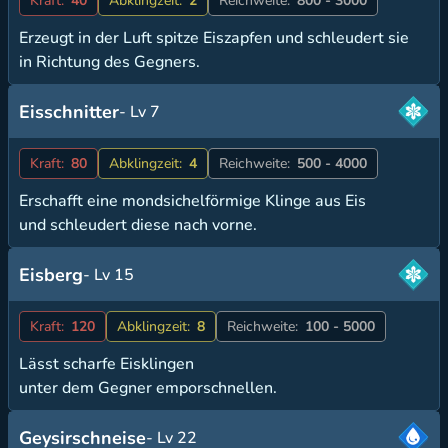
Kraft:
40
Abklingzeit:
2
Reichweite:
800 - 3000
Erzeugt in der Luft spitze Eiszapfen und schleudert sie
in Richtung des Gegners.
Eisschnitter
- Lv 7
Kraft:
80
Abklingzeit:
4
Reichweite:
500 - 4000
Erschafft eine mondsichelförmige Klinge aus Eis
und schleudert diese nach vorne.
Eisberg
- Lv 15
Kraft:
120
Abklingzeit:
8
Reichweite:
100 - 5000
Lässt scharfe Eisklingen
unter dem Gegner emporschnellen.
Geysirschneise
- Lv 22