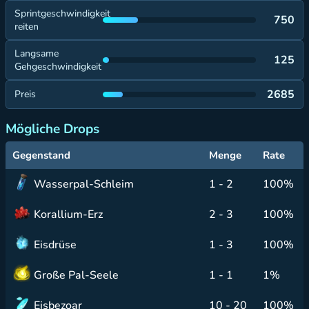
Sprintgeschwindigkeit
750
reiten
Langsame
125
Gehgeschwindigkeit
2685
Preis
Mögliche Drops
Gegenstand
Menge
Rate
Wasserpal-Schleim
1 - 2
100%
Korallium-Erz
2 - 3
100%
Eisdrüse
1 - 3
100%
Große Pal-Seele
1 - 1
1%
Eisbezoar
10 - 20
100%