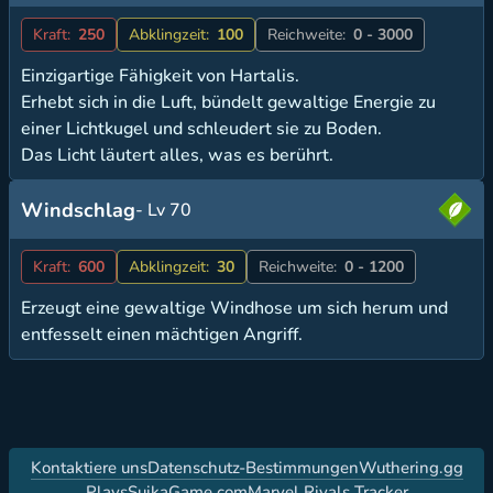
Kraft:
250
Abklingzeit:
100
Reichweite:
0 - 3000
Einzigartige Fähigkeit von Hartalis.
Erhebt sich in die Luft, bündelt gewaltige Energie zu
einer Lichtkugel und schleudert sie zu Boden.
Das Licht läutert alles, was es berührt.
Windschlag
- Lv 70
Kraft:
600
Abklingzeit:
30
Reichweite:
0 - 1200
Erzeugt eine gewaltige Windhose um sich herum und
entfesselt einen mächtigen Angriff.
Kontaktiere uns
Datenschutz-Bestimmungen
Wuthering.gg
PlaysSuikaGame.com
Marvel Rivals Tracker