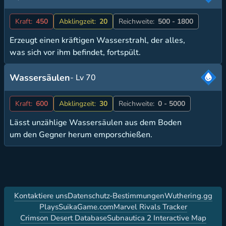
Kraft:
450
Abklingzeit:
20
Reichweite:
500 - 1800
Erzeugt einen kräftigen Wasserstrahl, der alles,
was sich vor ihm befindet, fortspült.
Wassersäulen
- Lv 70
Kraft:
600
Abklingzeit:
30
Reichweite:
0 - 5000
Lässt unzählige Wassersäulen aus dem Boden
um den Gegner herum emporschießen.
Kontaktiere uns
Datenschutz-Bestimmungen
Wuthering.gg
PlaysSuikaGame.com
Marvel Rivals Tracker
Crimson Desert Database
Subnautica 2 Interactive Map