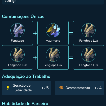
Antiga
Combinações Únicas
+
=
Fenglope
Azurmane
Fenglope Lux
+
=
Fenglope Lux
Fenglope Lux
Fenglope Lux
Adequação ao Trabalho
Geração de
5
4
Desmatamento
Lv
Lv
Eletricidade
Habilidade de Parceiro