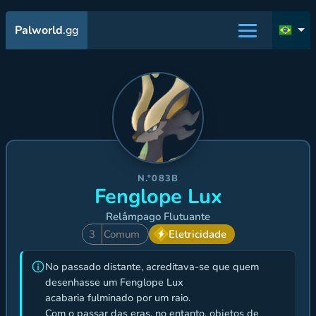
Palworld
.gg
N.º083B
Fenglope Lux
Relâmpago Flutuante
3
Comum
Eletricidade
No passado distante, acreditava-se que quem
desenhasse um Fenglope Lux
acabaria fulminado por um raio.
Com o passar das eras, no entanto, objetos de