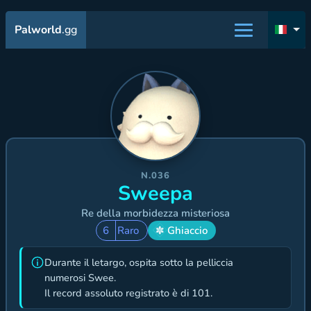
Palworld
.gg
N.036
Sweepa
Re della morbidezza misteriosa
6
Raro
Ghiaccio
Durante il letargo, ospita sotto la pelliccia
numerosi Swee.
Il record assoluto registrato è di 101.