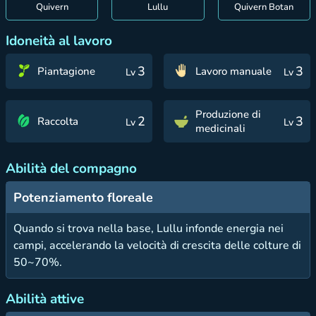
Quivern
Lullu
Quivern Botan
Idoneità al lavoro
3
3
Piantagione
Lavoro manuale
Lv
Lv
Produzione di
2
3
Raccolta
Lv
Lv
medicinali
Abilità del compagno
Potenziamento floreale
Quando si trova nella base, Lullu infonde energia nei
campi, accelerando la velocità di crescita delle colture di
50~70%.
Abilità attive