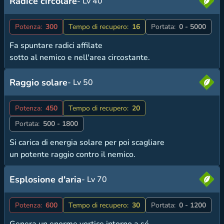
Radice circolare
- Lv 40
Potenza:
300
Tempo di recupero:
16
Portata:
0 - 5000
Fa spuntare radici affilate
sotto al nemico e nell'area circostante.
Raggio solare
- Lv 50
Potenza:
450
Tempo di recupero:
20
Portata:
500 - 1800
Si carica di energia solare per poi scagliare
un potente raggio contro il nemico.
Esplosione d'aria
- Lv 70
Potenza:
600
Tempo di recupero:
30
Portata:
0 - 1200
Genera un enorme vortice intorno a sé