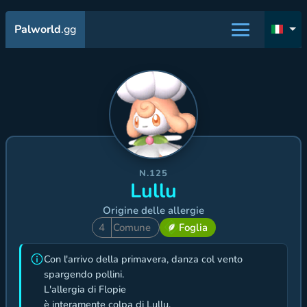
Palworld
.gg
N.125
Lullu
Origine delle allergie
4
Comune
Foglia
Con l'arrivo della primavera, danza col vento
spargendo pollini.
L'allergia di Flopie
è interamente colpa di Lullu.