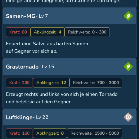
eine geradeaus fliegende, ultraschnelle Luftklinge.
Samen-MG
- Lv 7
Kraft:
80
Abklingzeit:
4
Reichweite:
0 - 300
Feuert eine Salve aus harten Samen
auf Gegner vor sich ab.
Grastornado
- Lv 15
Kraft:
200
Abklingzeit:
12
Reichweite:
700 - 3000
Erzeugt rechts und links von sich je einen Tornado
und hetzt sie auf den Gegner.
Luftklinge
- Lv 22
Kraft:
160
Abklingzeit:
8
Reichweite:
1500 - 5000