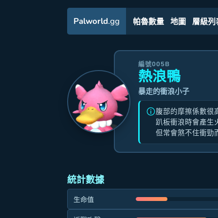
Palworld
.gg
帕魯數量
地圖
層級列
編號005B
熱浪鴨
暴走的衝浪小子
腹部的摩擦係數很
趴板衝浪時會產生
但常會煞不住衝勁
統計數據
生命值