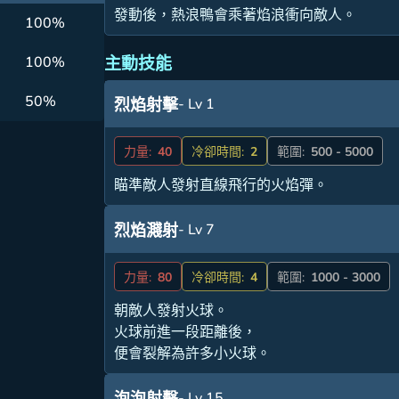
發動後，熱浪鴨會乘著焰浪衝向敵人。
100%
主動技能
100%
50%
- Lv 1
烈焰射擊
力量:
40
冷卻時間:
2
範圍:
500 - 5000
瞄準敵人發射直線飛行的火焰彈。
- Lv 7
烈焰濺射
力量:
80
冷卻時間:
4
範圍:
1000 - 3000
朝敵人發射火球。
火球前進一段距離後，
便會裂解為許多小火球。
- Lv 15