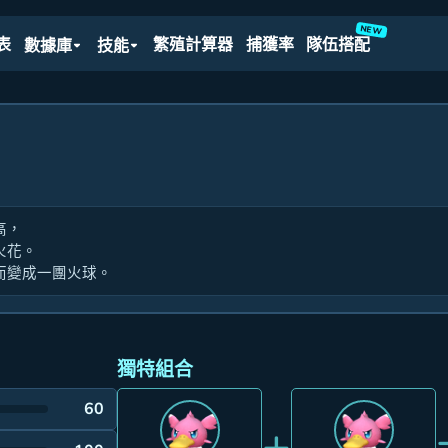
NEW
表
繁殖計算器
捕獲率
隊伍搭配
數據庫
技能
高，
火花。
而變成一團火球。
獨特組合
60
+