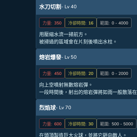
- Lv 40
水刀切割
力量:
350
冷卻時間:
16
範圍:
0 - 4000
用壓縮水流一掃前方。
被掃過的區域會在片刻後噴出水柱。
- Lv 50
熔岩爆發
力量:
450
冷卻時間:
20
範圍:
0 - 2000
向上空噴射無數熔岩彈。
一段時間後，射出的熔岩彈將如雨一般散落
- Lv 70
烈焰球
力量:
600
冷卻時間:
30
範圍:
500 - 5000
在頭頂製造巨大火球，並將它砸向敵人。