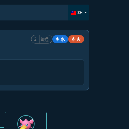
ZH
2
普通
水
火
=