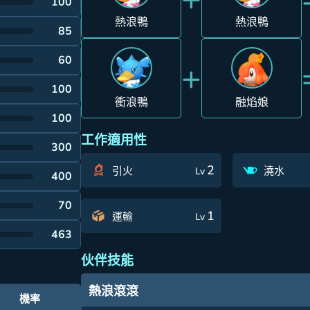
100
熱浪鴨
熱浪鴨
85
60
+
100
衝浪鴨
融焰娘
100
工作適用性
300
2
引火
澆水
Lv
400
70
1
運輸
Lv
463
伙伴技能
熱浪滾滾
機率