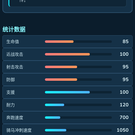
传。
统计数据
85
生命值
100
近战攻击
95
射击攻击
95
防御
100
支援
120
耐力
700
奔跑速度
1050
骑马冲刺速度