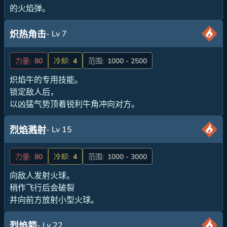
的火焰弹。
- Lv 7
炽热角击
力量:
80
冷却:
4
范围:
1000 - 2500
炽焰牛的专用技能。
锁定敌人后，
以凶猛气势顶着锐利牛角冲向对方。
- Lv 15
烈焰溅射
力量:
80
冷却:
4
范围:
1000 - 3000
向敌人发射火球。
稍作飞行后会破裂
并向前方放射小型火球。
- Lv 22
烈焰箭