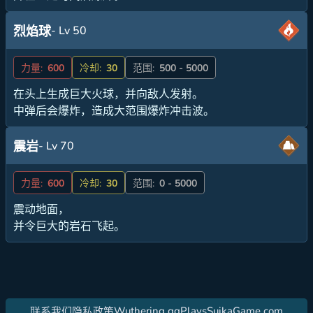
- Lv 50
烈焰球
力量:
600
冷却:
30
范围:
500 - 5000
在头上生成巨大火球，并向敌人发射。
中弹后会爆炸，造成大范围爆炸冲击波。
- Lv 70
震岩
力量:
600
冷却:
30
范围:
0 - 5000
震动地面，
并令巨大的岩石飞起。
Wuthering.gg
PlaysSuikaGame.com
联系我们
隐私政策