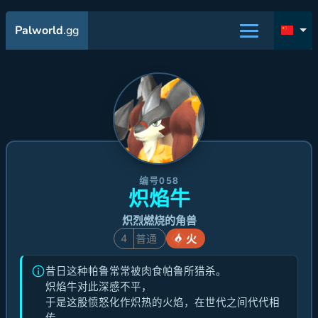
Palworld
.gg
编号058
炽焰牛
炽烈燃烧的角兽
4
普通
火
昔日这种帕鲁常常被肉食帕鲁所猎杀。
炽焰牛对此深感不平，
于是这股愤怒化作炽热的火焰，在世代之间代代相