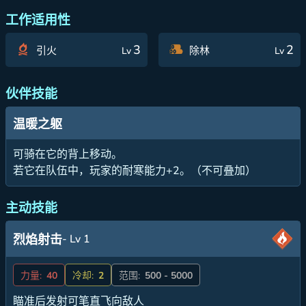
工作适用性
3
2
引火
除林
Lv
Lv
伙伴技能
温暖之躯
可骑在它的背上移动。
若它在队伍中，玩家的耐寒能力+2。（不可叠加）
主动技能
- Lv 1
烈焰射击
力量:
40
冷却:
2
范围:
500 - 5000
瞄准后发射可笔直飞向敌人