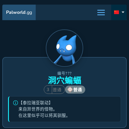
Palworld
.gg
编号???
洞穴蝙蝠
3
普通
普通
【泰拉瑞亚联动】
来自异世界的怪物。
在这里似乎可以将其驯服。