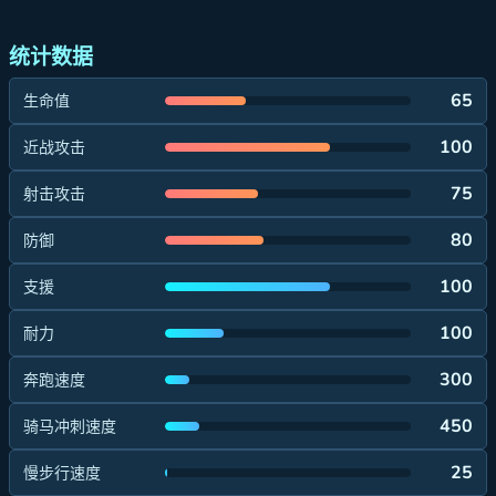
统计数据
65
生命值
100
近战攻击
75
射击攻击
80
防御
100
支援
100
耐力
300
奔跑速度
450
骑马冲刺速度
25
慢步行速度