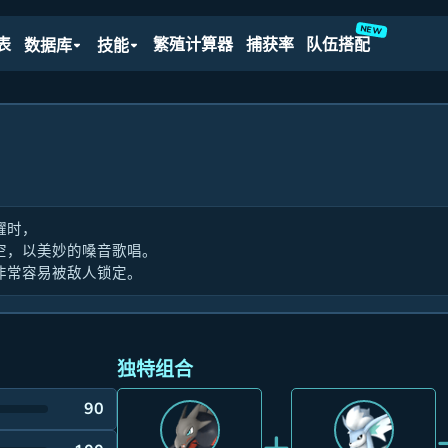
NEW
表
繁殖计算器
捕获率
队伍搭配
数据库
技能
耀时，
空，以美妙的嗓音歌唱。
非常容易被敌人锁定。
独特组合
90
+