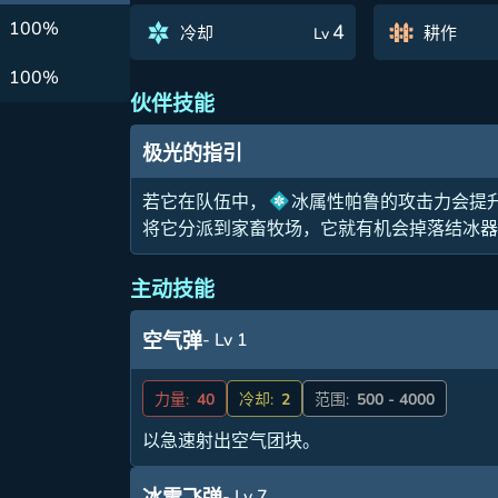
100%
4
冷却
耕作
Lv
100%
伙伴技能
极光的指引
若它在队伍中，
冰属性帕鲁的攻击力会提升
将它分派到家畜牧场，它就有机会掉落结冰
主动技能
- Lv 1
空气弹
力量:
40
冷却:
2
范围:
500 - 4000
以急速射出空气团块。
- Lv 7