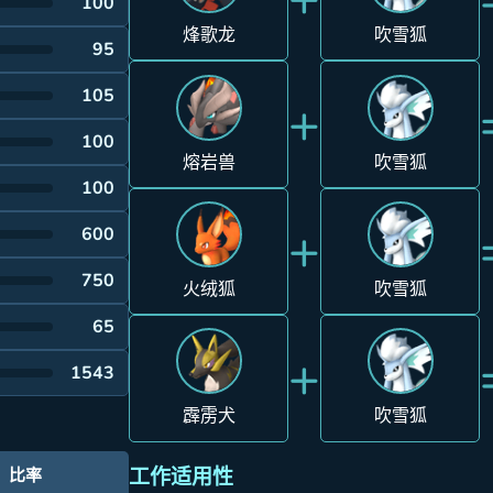
100
烽歌龙
吹雪狐
95
105
+
100
熔岩兽
吹雪狐
100
+
600
750
火绒狐
吹雪狐
65
+
1543
霹雳犬
吹雪狐
工作适用性
比率