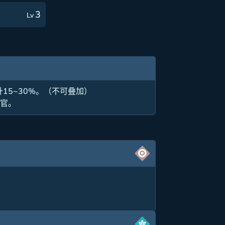
3
Lv
15~30%。（不可叠加）
器官。