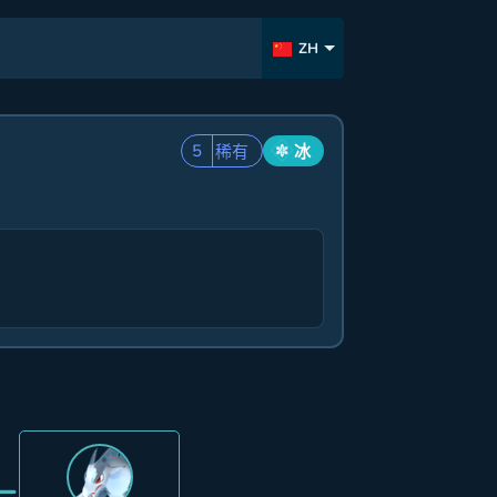
ZH
5
稀有
冰
=