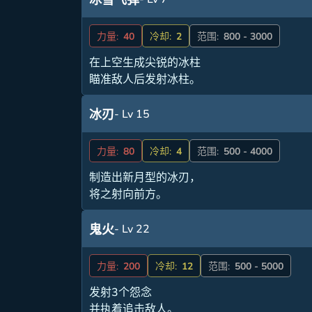
冰雪飞弹
力量:
40
冷却:
2
范围:
800 - 3000
在上空生成尖锐的冰柱
瞄准敌人后发射冰柱。
- Lv 15
冰刃
力量:
80
冷却:
4
范围:
500 - 4000
制造出新月型的冰刃，
将之射向前方。
- Lv 22
鬼火
力量:
200
冷却:
12
范围:
500 - 5000
发射3个怨念
并执着追击敌人。