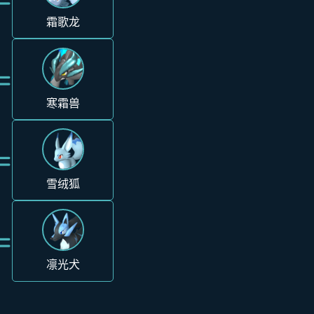
霜歌龙
=
寒霜兽
=
雪绒狐
=
凛光犬