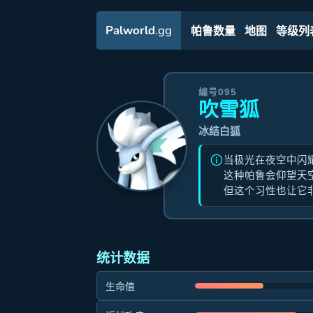
Palworld
.gg
帕鲁数量
地图
等级列
编号095
吹雪狐
冰结白狐
当极光在夜空中闪
这种帕鲁会仰望天
但这个习性也让它
统计数据
生命值