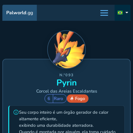
Palworld
.gg
N.º093
Pyrin
Corcel das Areias Escaldantes
6
Raro
Fogo
Seu corpo inteiro é um órgão gerador de calor
altamente eficiente,
exibindo uma durabilidade aterradora.
Quando é montada por alguém, ela toma cuidado