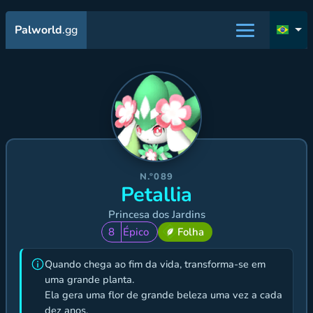
Palworld
.gg
N.º089
Petallia
Princesa dos Jardins
8
Épico
Folha
Quando chega ao fim da vida, transforma-se em
uma grande planta.
Ela gera uma flor de grande beleza uma vez a cada
dez anos,