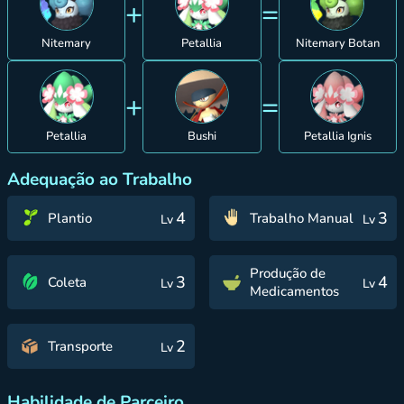
+
=
Nitemary
Petallia
Nitemary Botan
+
=
Petallia
Bushi
Petallia Ignis
Adequação ao Trabalho
4
3
Plantio
Trabalho Manual
Lv
Lv
Produção de
3
4
Coleta
Lv
Lv
Medicamentos
2
Transporte
Lv
Habilidade de Parceiro