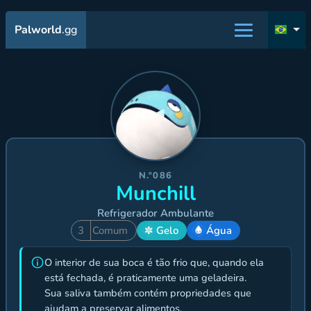
Palworld
.gg
N.º086
Munchill
Refrigerador Ambulante
3
Comum
Gelo
Água
O interior de sua boca é tão frio que, quando ela
está fechada, é praticamente uma geladeira.
Sua saliva também contém propriedades que
ajudam a preservar alimentos.