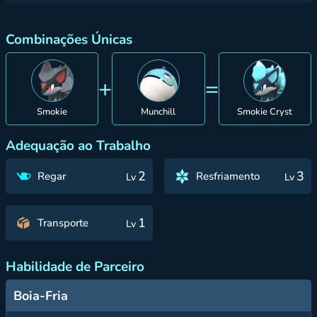
Combinações Únicas
+
=
Smokie
Munchill
Smokie Cryst
Adequação ao Trabalho
2
3
Regar
Resfriamento
Lv
Lv
1
Transporte
Lv
Habilidade de Parceiro
Boia-Fria