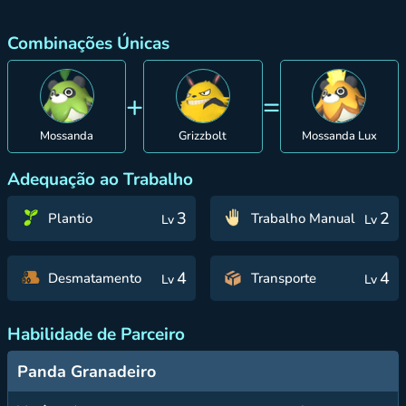
Combinações Únicas
+
=
Mossanda
Grizzbolt
Mossanda Lux
Adequação ao Trabalho
3
2
Plantio
Trabalho Manual
Lv
Lv
4
4
Desmatamento
Transporte
Lv
Lv
Habilidade de Parceiro
Panda Granadeiro