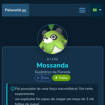
Palworld
.gg
N.º102
Mossanda
Excêntrico da Floresta
6
Raro
Folha
Pal possuidor de uma força inacreditável. Em certo
experimento,
um espécime foi capaz de rasgar um maço de 3 mil
folhas de papel.