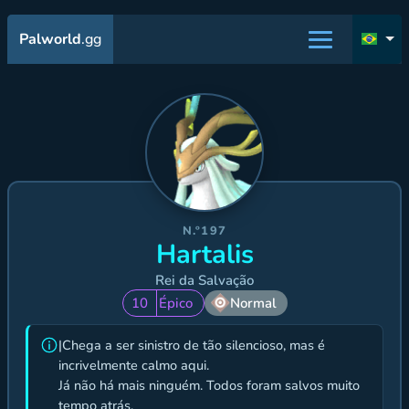
Palworld
.gg
N.º197
Hartalis
Rei da Salvação
10
Épico
Normal
|Chega a ser sinistro de tão silencioso, mas é
incrivelmente calmo aqui.
Já não há mais ninguém. Todos foram salvos muito
tempo atrás.