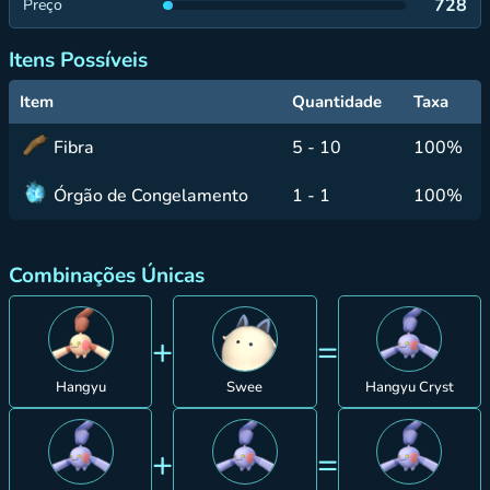
728
Preço
Itens Possíveis
Item
Quantidade
Taxa
Fibra
5 - 10
100%
Órgão de Congelamento
1 - 1
100%
Combinações Únicas
+
=
Hangyu
Swee
Hangyu Cryst
+
=