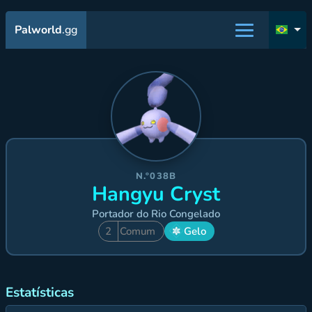
Palworld
.gg
N.º038B
Hangyu Cryst
Portador do Rio Congelado
2
Comum
Gelo
Estatísticas