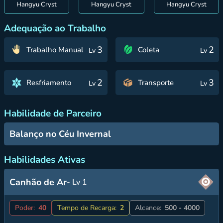
Hangyu Cryst
Hangyu Cryst
Hangyu Cryst
Adequação ao Trabalho
3
2
Trabalho Manual
Coleta
Lv
Lv
2
3
Resfriamento
Transporte
Lv
Lv
Habilidade de Parceiro
Balanço no Céu Invernal
Habilidades Ativas
Canhão de Ar
- Lv 1
Poder:
40
Tempo de Recarga:
2
Alcance:
500 - 4000