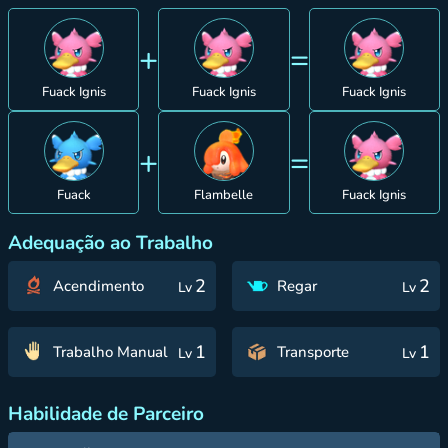
+
=
Fuack Ignis
Fuack Ignis
Fuack Ignis
+
=
Fuack
Flambelle
Fuack Ignis
Adequação ao Trabalho
2
2
Acendimento
Regar
Lv
Lv
1
1
Trabalho Manual
Transporte
Lv
Lv
Habilidade de Parceiro