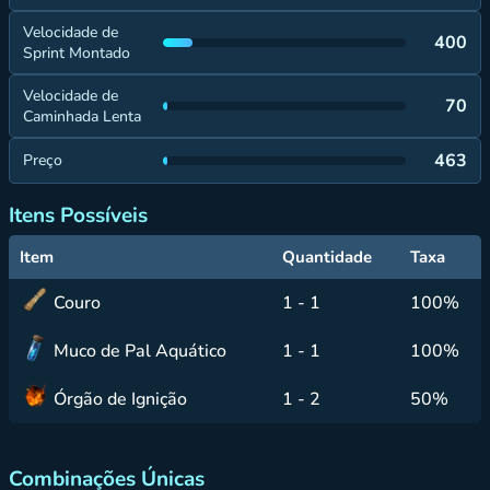
Velocidade de
400
Sprint Montado
Velocidade de
70
Caminhada Lenta
463
Preço
Itens Possíveis
Item
Quantidade
Taxa
Couro
1 - 1
100%
Muco de Pal Aquático
1 - 1
100%
Órgão de Ignição
1 - 2
50%
Combinações Únicas