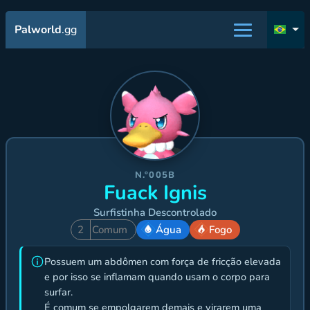
Palworld
.gg
N.º005B
Fuack Ignis
Surfistinha Descontrolado
2
Comum
Água
Fogo
Possuem um abdômen com força de fricção elevada
e por isso se inflamam quando usam o corpo para
surfar.
É comum se empolgarem demais e virarem uma