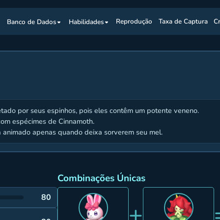
s
Banco de Dados
Habilidades
Reprodução
Taxa de Captura
C
etado por seus espinhos, pois eles contêm um potente veneno.
com espécimes de Cinnamoth.
a animado apenas quando deixa sorverem seu mel.
Combinações Únicas
80
+