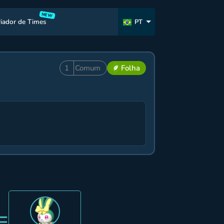
NEW
riador de Times
PT
1
Comum
Folha
=