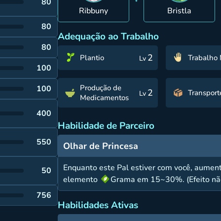
80
Ribbuny
Bristla
80
Adequação ao Trabalho
80
2
Plantio
Trabalho
Lv
100
Produção de
100
2
Transport
Lv
Medicamentos
400
Habilidade de Parceiro
550
Olhar de Princesa
Enquanto este Pal estiver com você, aument
50
elemento
Grama em 15~30%. (Efeito nã
756
Habilidades Ativas