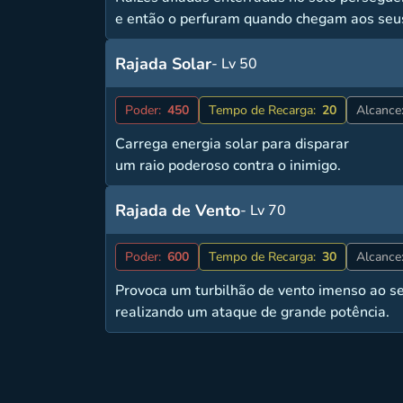
e então o perfuram quando chegam aos seu
Rajada Solar
- Lv 50
Poder:
450
Tempo de Recarga:
20
Alcance
Carrega energia solar para disparar
um raio poderoso contra o inimigo.
Rajada de Vento
- Lv 70
Poder:
600
Tempo de Recarga:
30
Alcance
Provoca um turbilhão de vento imenso ao se
realizando um ataque de grande potência.