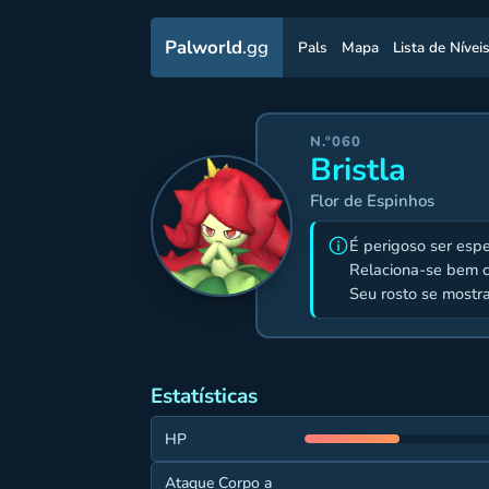
Palworld
.gg
Pals
Mapa
Lista de Nívei
N.º060
Bristla
Flor de Espinhos
É perigoso ser esp
Relaciona-se bem 
Seu rosto se mostr
Estatísticas
HP
Ataque Corpo a