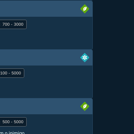
:
700 - 3000
100 - 5000
:
500 - 5000
m o inimigo