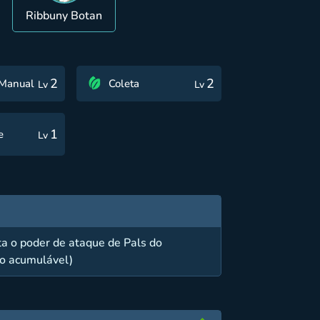
Ribbuny Botan
2
2
 Manual
Coleta
Lv
Lv
1
e
Lv
a o poder de ataque de Pals do
o acumulável)