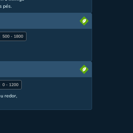
s pés.
:
500 - 1800
:
0 - 1200
u redor,