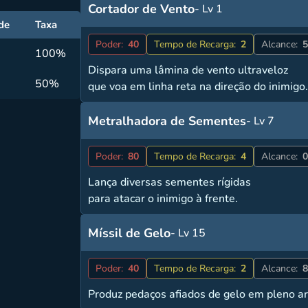
Cortador de Vento
- Lv 1
de
Taxa
Poder:
40
Tempo de Recarga:
2
Alcance:
5
100%
Dispara uma lâmina de vento ultraveloz
50%
que voa em linha reta na direção do inimigo
Metralhadora de Sementes
- Lv 7
Poder:
80
Tempo de Recarga:
4
Alcance:
0
Lança diversas sementes rígidas
para atacar o inimigo à frente.
Míssil de Gelo
- Lv 15
Poder:
40
Tempo de Recarga:
2
Alcance:
8
Produz pedaços afiados de gelo em pleno ar 