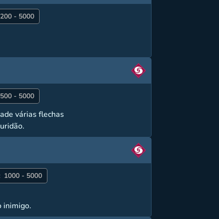
200 - 5000
500 - 5000
ade várias flechas
uridão.
:
1000 - 5000
 inimigo.