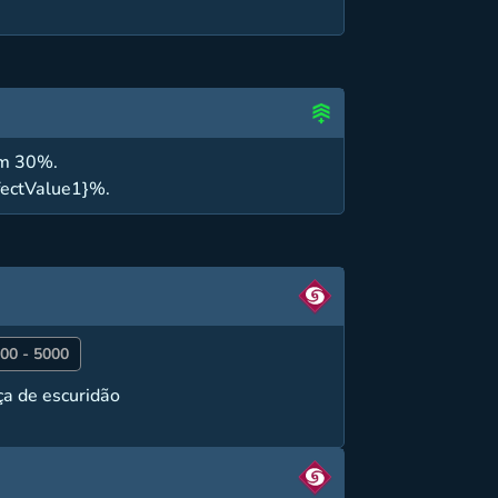
em 30%.
fectValue1}%.
00 - 5000
ça de escuridão