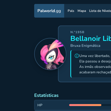
Palworld
.gg
Pals
Mapa
Lista de Nívei
N.º195B
Bellanoir Li
Bruxa Enigmática
Uma vez libertado, 
Ela passou a desej
As irmãs observad
acabaram rechaçada
Estatísticas
HP