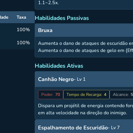
1.1~2.5x.
Habilidades Passivas
dade
Taxa
100%
Bruxa
100%
Aumenta o dano de ataques de escuridão 
Aumenta o dano de ataques de gelo em {Ef
Habilidades Ativas
Canhão Negro
- Lv 1
Poder:
70
Tempo de Recarga:
4
Alcance:
5
Dispara um projétil de energia contendo for
em alta velocidade na direção do inimigo.
Espalhamento de Escuridão
- Lv 7