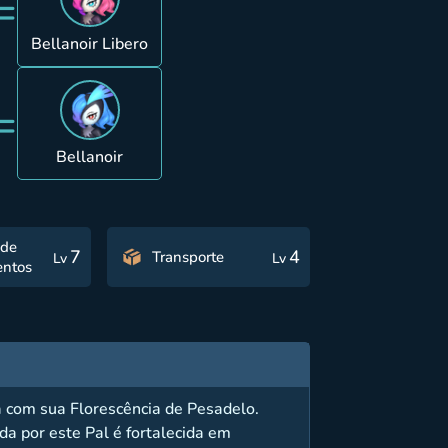
=
Bellanoir Libero
=
Bellanoir
 de
7
4
Transporte
Lv
Lv
ntos
a com sua Florescência de Pesadelo.
da por este Pal é fortalecida em