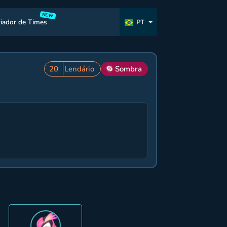
NEW
riador de Times
PT
20
Lendário
Sombra