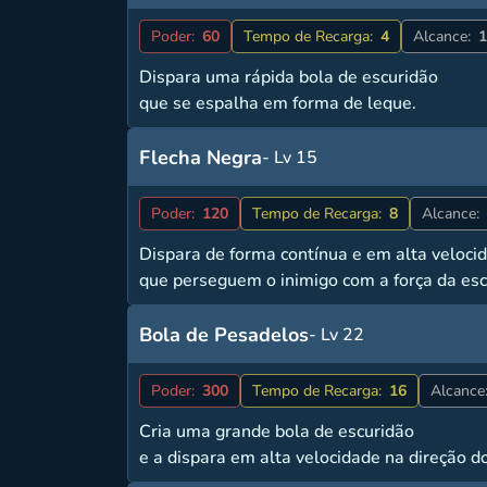
Poder:
60
Tempo de Recarga:
4
Alcance:
1
Dispara uma rápida bola de escuridão
que se espalha em forma de leque.
Flecha Negra
- Lv 15
Poder:
120
Tempo de Recarga:
8
Alcance:
Dispara de forma contínua e em alta velocid
que perseguem o inimigo com a força da esc
Bola de Pesadelos
- Lv 22
Poder:
300
Tempo de Recarga:
16
Alcance
Cria uma grande bola de escuridão
e a dispara em alta velocidade na direção do