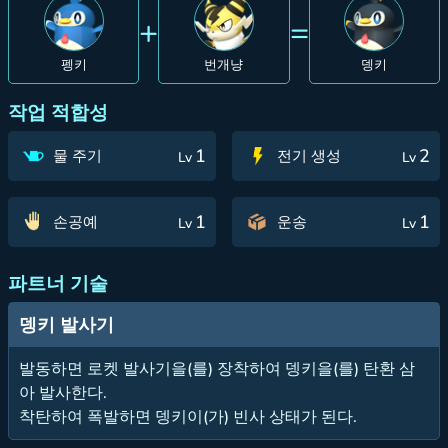
+
=
펭키
번개냥
뎅키
작업 적합성
1
2
물 주기
전기 생성
Lv
Lv
1
1
손공예
운송
Lv
Lv
파트너 기술
뎅키 발사기
발동하면 로켓 발사기을(를) 장착하여 뎅키을(를) 탄환 삼
아 발사한다.
착탄하여 폭발하면 뎅키이(가) 빈사 상태가 된다.