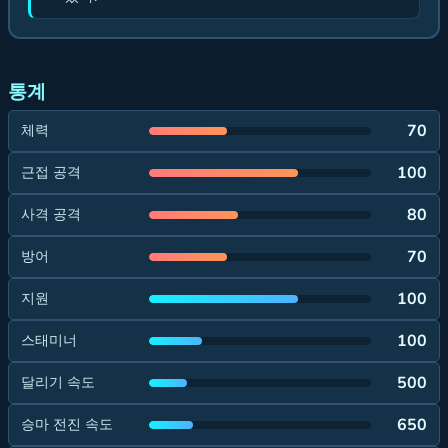
통계
70
체력
100
근접 공격
80
사격 공격
70
방어
100
지원
100
스태미너
500
달리기 속도
650
승마 전진 속도