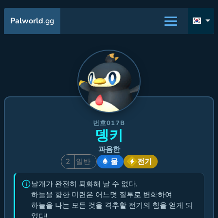
Palworld
.gg
번호017B
뎅키
과음한
2
일반
물
전기
날개가 완전히 퇴화해 날 수 없다.
하늘을 향한 미련은 어느덧 질투로 변화하여
하늘을 나는 모든 것을 격추할 전기의 힘을 얻게 되
었다!