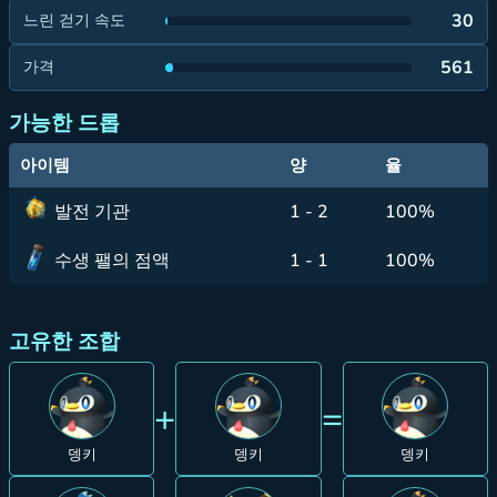
30
느린 걷기 속도
561
가격
가능한 드롭
아이템
양
율
발전 기관
1 - 2
100%
수생 팰의 점액
1 - 1
100%
고유한 조합
+
=
뎅키
뎅키
뎅키