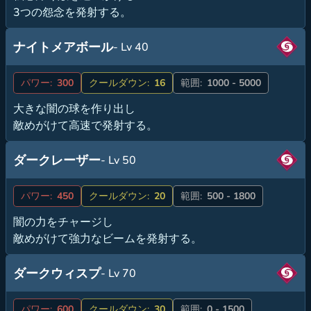
3つの怨念を発射する。
ナイトメアボール
- Lv 40
パワー:
300
クールダウン:
16
範囲:
1000 - 5000
大きな闇の球を作り出し
敵めがけて高速で発射する。
ダークレーザー
- Lv 50
パワー:
450
クールダウン:
20
範囲:
500 - 1800
闇の力をチャージし
敵めがけて強力なビームを発射する。
ダークウィスプ
- Lv 70
パワー:
600
クールダウン:
30
範囲:
0 - 1500