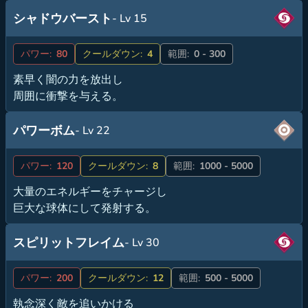
シャドウバースト
- Lv 15
パワー:
80
クールダウン:
4
範囲:
0 - 300
素早く闇の力を放出し
周囲に衝撃を与える。
パワーボム
- Lv 22
パワー:
120
クールダウン:
8
範囲:
1000 - 5000
大量のエネルギーをチャージし
巨大な球体にして発射する。
スピリットフレイム
- Lv 30
パワー:
200
クールダウン:
12
範囲:
500 - 5000
執念深く敵を追いかける