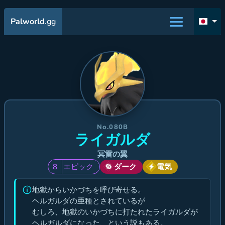
Palworld
.gg
No.080B
ライガルダ
冥雷の翼
8
エピック
ダーク
電気
地獄からいかづちを呼び寄せる。
ヘルガルダの亜種とされているが
むしろ、地獄のいかづちに打たれたライガルダが
ヘルガルダになった、という説もある。