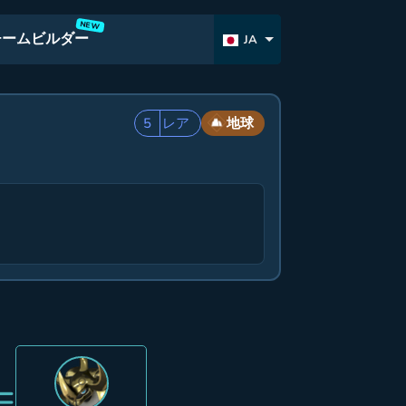
NEW
チームビルダー
JA
5
レア
地球
=