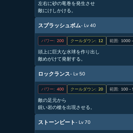
左右に砂の竜巻を発生させ
敵にけしかける。
スプラッシュボム
- Lv 40
パワー:
200
クールダウン:
12
範囲:
1000 
頭上に巨大な水球を作り出し
敵めがけて発射する。
ロックランス
- Lv 50
パワー:
400
クールダウン:
20
範囲:
100 -
敵の足元から
鋭い岩の槍を出現させる。
ストーンビート
- Lv 70