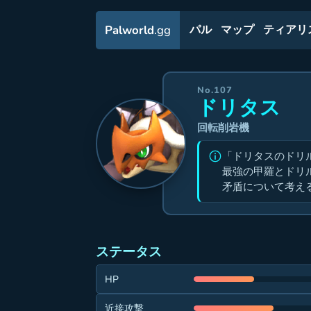
Palworld
.gg
パル
マップ
ティアリ
No.107
ドリタス
回転削岩機
「ドリタスのドリ
最強の甲羅とドリ
矛盾について考え
ステータス
HP
近接攻撃