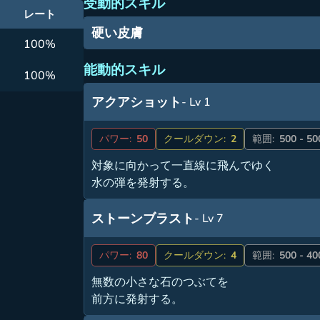
受動的スキル
レート
硬い皮膚
100%
能動的スキル
100%
アクアショット
- Lv 1
パワー:
50
クールダウン:
2
範囲:
500 - 50
対象に向かって一直線に飛んでゆく
水の弾を発射する。
ストーンブラスト
- Lv 7
パワー:
80
クールダウン:
4
範囲:
500 - 40
無数の小さな石のつぶてを
前方に発射する。