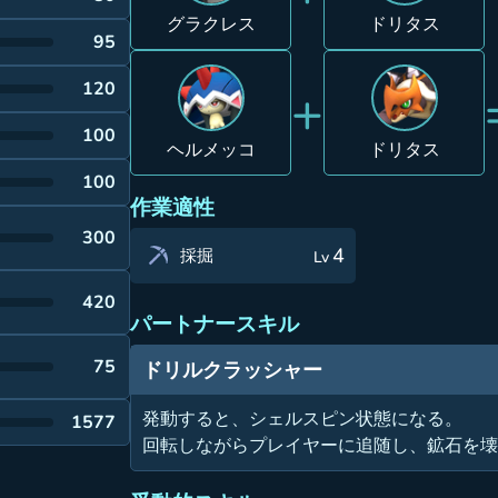
グラクレス
ドリタス
95
+
120
100
ヘルメッコ
ドリタス
100
作業適性
300
4
採掘
Lv
420
パートナースキル
75
ドリルクラッシャー
発動すると、シェルスピン状態になる。
1577
回転しながらプレイヤーに追随し、鉱石を壊す