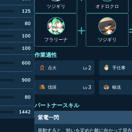
ツジギリ
オドロクロ
125
+
80
100
フラリーナ
ツジギリ
100
作業適性
600
2
点火
手仕事
Lv
900
3
伐採
輸送
Lv
80
パートナースキル
1442
紫電一閃
発動すると、狙いを定めた敵に向かって居