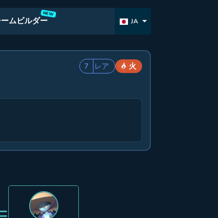
NEW
チームビルダー
JA
7
レア
火
=