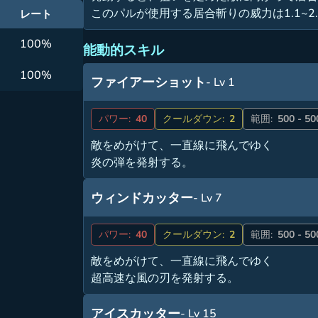
このパルが使用する居合斬りの威力は1.1~2
レート
100%
能動的スキル
100%
ファイアーショット
- Lv 1
パワー:
40
クールダウン:
2
範囲:
500 - 50
敵をめがけて、一直線に飛んでゆく
炎の弾を発射する。
ウィンドカッター
- Lv 7
パワー:
40
クールダウン:
2
範囲:
500 - 50
敵をめがけて、一直線に飛んでゆく
超高速な風の刃を発射する。
アイスカッター
- Lv 15