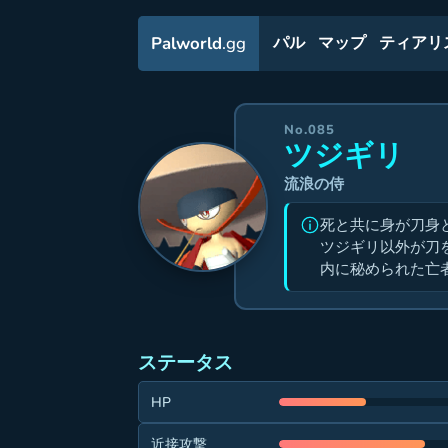
Palworld
.gg
パル
マップ
ティアリ
No.085
ツジギリ
流浪の侍
死と共に身が刀身
ツジギリ以外が刀
内に秘められた亡
ステータス
HP
近接攻撃