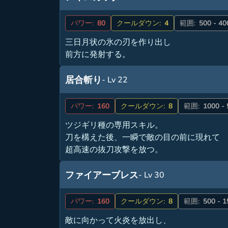
パワー:
80
クールダウン:
4
範囲:
500 - 40
三日月状の氷の刃を作り出し
前方に発射する。
居合斬り
- Lv 22
パワー:
160
クールダウン:
8
範囲:
1000 -
ツジギリ種の専用スキル。
刀を構えた後、一瞬で敵の目の前に現れて
超高速の抜刀攻撃を放つ。
ファイアーブレス
- Lv 30
パワー:
160
クールダウン:
8
範囲:
500 - 
敵に向かって火炎を放出し、