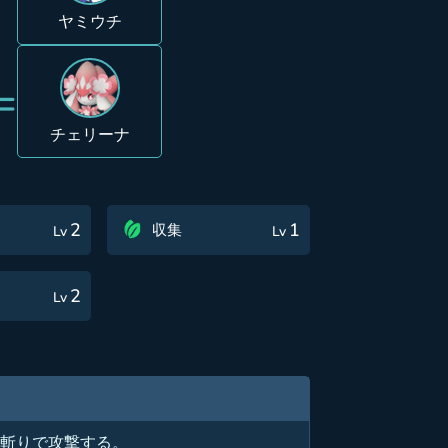
ヤミウチ
=
チェリーナ
2
1
収集
Lv
Lv
2
Lv
合斬りで攻撃する。