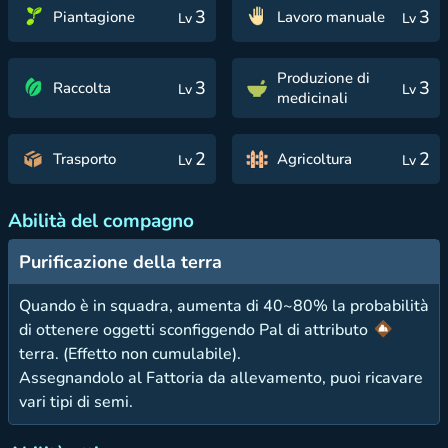
3
3
Piantagione
Lavoro manuale
Lv
Lv
Produzione di
3
3
Raccolta
Lv
Lv
medicinali
2
2
Trasporto
Agricoltura
Lv
Lv
Abilità del compagno
Purificazione della terra
Quando è in squadra, aumenta di 40~80% la probabilità
di ottenere oggetti sconfiggendo Pal di attributo
terra. (Effetto non cumulabile).
Assegnandolo al Fattoria da allevamento, puoi ricavare
vari tipi di semi.