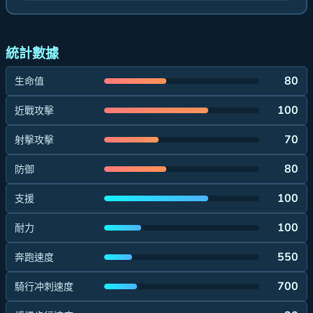
統計數據
80
生命值
100
近戰攻擊
70
射擊攻擊
80
防御
100
支援
100
耐力
550
奔跑速度
700
騎行冲刺速度