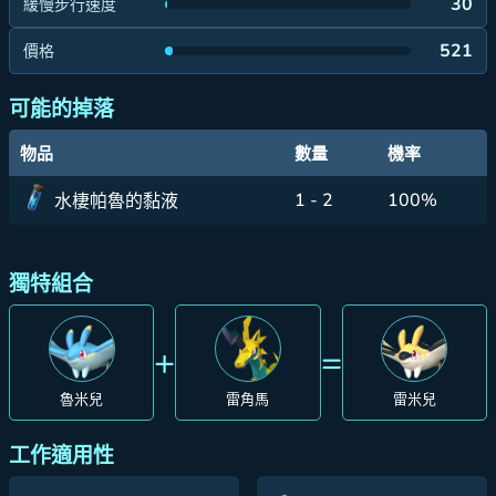
30
緩慢步行速度
521
價格
可能的掉落
物品
數量
機率
1 - 2
100%
水棲帕魯的黏液
獨特組合
+
=
魯米兒
雷角馬
雷米兒
工作適用性