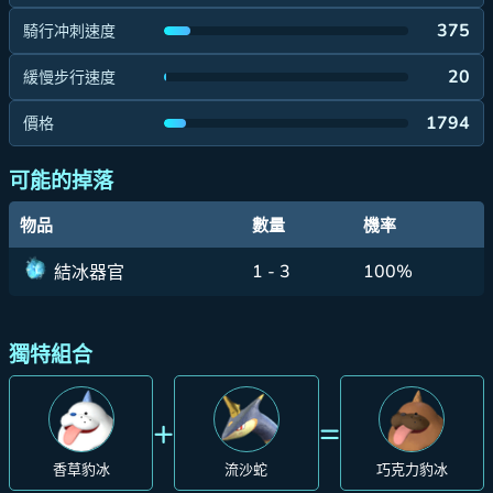
375
騎行冲刺速度
20
緩慢步行速度
1794
價格
可能的掉落
物品
數量
機率
1 - 3
100%
結冰器官
獨特組合
+
=
香草豹冰
流沙蛇
巧克力豹冰