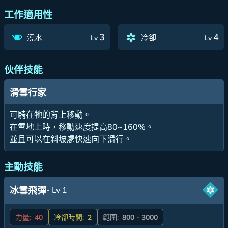
工作適用性
3
4
澆水
冷卻
Lv
Lv
伙伴技能
滑雪行家
可騎在牠的背上移動。
在雪地上時，移動速度提高80~160%。
並且可以在斜坡處快速向下滑行。
主動技能
- Lv 1
冰雪飛彈
力量:
40
冷卻時間:
2
範圍:
800 - 3000