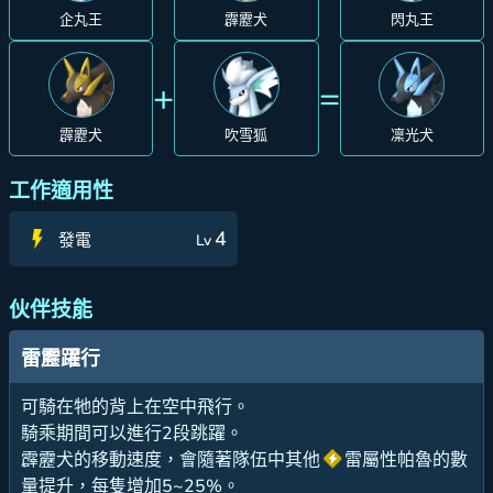
企丸王
霹靂犬
閃丸王
+
=
霹靂犬
吹雪狐
凜光犬
工作適用性
4
發電
Lv
伙伴技能
雷靂躍行
可騎在牠的背上在空中飛行。
騎乘期間可以進行2段跳躍。
霹靂犬的移動速度，會隨著隊伍中其他
雷屬性帕魯的數
量提升，每隻增加5~25%。