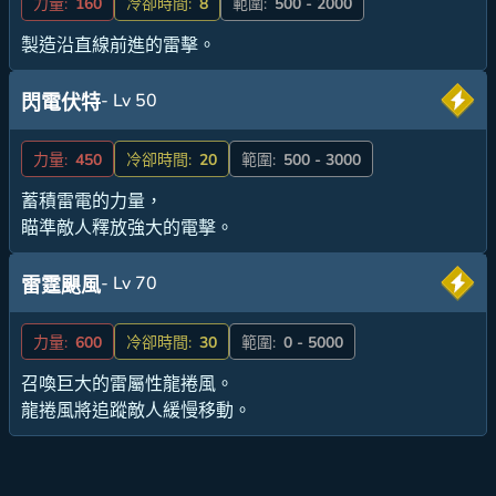
力量:
160
冷卻時間:
8
範圍:
500 - 2000
製造沿直線前進的雷擊。
- Lv 50
閃電伏特
力量:
450
冷卻時間:
20
範圍:
500 - 3000
蓄積雷電的力量，
瞄準敵人釋放強大的電擊。
- Lv 70
雷霆颶風
力量:
600
冷卻時間:
30
範圍:
0 - 5000
召喚巨大的雷屬性龍捲風。
龍捲風將追蹤敵人緩慢移動。