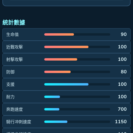
統計數據
90
生命值
100
近戰攻擊
100
射擊攻擊
80
防御
100
支援
100
耐力
700
奔跑速度
1150
騎行冲刺速度