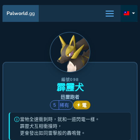
Palworld
.gg
編號098
霹靂犬
迅雷跑者
5
稀有
電
當牠全速衝刺時，就和一道閃電一樣。
霹靂犬互相衝撞時，
更會發出如同雷擊般的轟鳴聲。