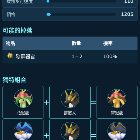
110
緩慢步行速度
1205
價格
可能的掉落
物品
數量
機率
1 - 2
100%
發電器官
獨特組合
+
=
花冠龍
霹靂犬
雷冠龍
+
=