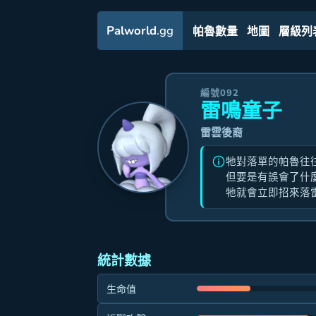
Palworld
.gg
帕魯數量
地圖
層級列
編號092
雷鳴童子
雷雲後裔
牠對落單的帕魯往
但要是有誤會了什
牠就會立即招來落
統計數據
生命值