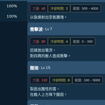
100%
力量:
40
冷卻時間:
2
範圍:
500 - 4000
100%
以急速射出空氣團塊。
- Lv 7
衝擊波
力量:
80
冷卻時間:
4
範圍:
0 - 300
迅速放出電流，
對四周的敵人造成衝擊。
- Lv 15
酸雨
力量:
120
冷卻時間:
8
範圍:
100 - 5000
製造出酸性的雲，
在敵人上方降下酸雨。