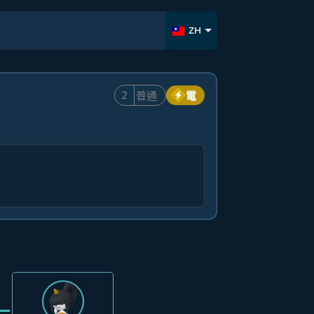
ZH
2
普通
電
=