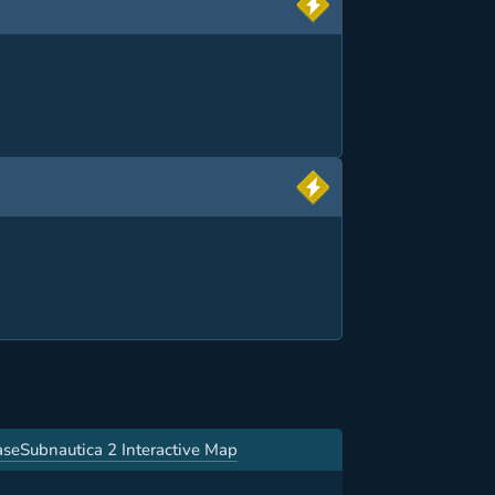
ase
Subnautica 2 Interactive Map