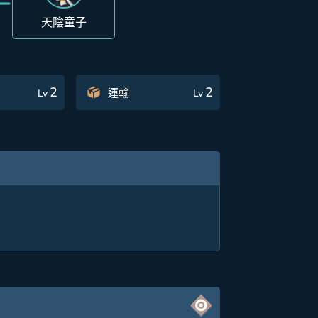
天陰童子
2
2
運輸
Lv
Lv