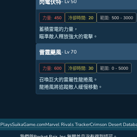
- Lv 50
閃電伏特
力量:
450
冷卻時間:
20
範圍:
500 - 3000
蓄積雷電的力量，
瞄準敵人釋放強大的電擊。
- Lv 70
雷霆颶風
力量:
600
冷卻時間:
30
範圍:
0 - 5000
召喚巨大的雷屬性龍捲風。
龍捲風將追蹤敵人緩慢移動。
g
PlaysSuikaGame.com
Marvel Rivals Tracker
Crimson Desert Datab
我們與Pocket Pair, Inc.無關並且沒有得到認可。