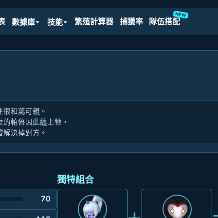
NEW
表
繁殖計算器
捕獲率
隊伍搭配
數據庫
技能
往很和藹可親。
麼的帕魯因此纏上牠，
雷解決掉對方。
獨特組合
70
+