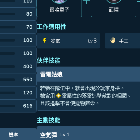
110
雷鳴童子
面懼
80
工作適用性
70
100
3
發電
手工
Lv
100
伙伴技能
400
雷電姑娘
550
若牠在隊伍中，就會出現於玩家身邊。
120
牠會用
雷屬性的落雷追擊敵對的個體。
且該追擊不會使獵物斃命。
616
主動技能
- Lv 1
空氣彈
機率