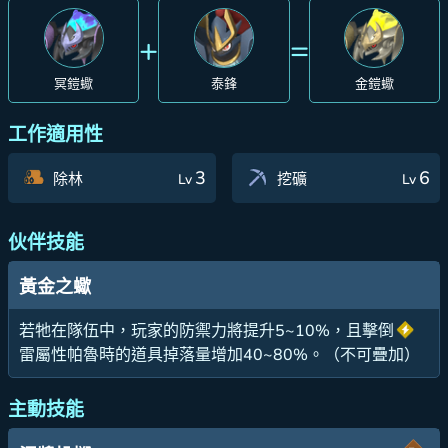
+
=
冥鎧蠍
泰鋒
金鎧蠍
工作適用性
3
6
除林
挖礦
Lv
Lv
伙伴技能
黃金之蠍
若牠在隊伍中，玩家的防禦力將提升5~10%，且擊倒
雷屬性帕魯時的道具掉落量增加40~80%。（不可疊加）
主動技能