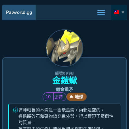
Palworld
.gg
編號099B
金鎧蠍
鍍金重矛
10
史詩
地球
這種帕魯的本體是一團能量體，內部是空的。
透過將砂石和礦物填充進外殼，得以實現了壓倒性
的質量。