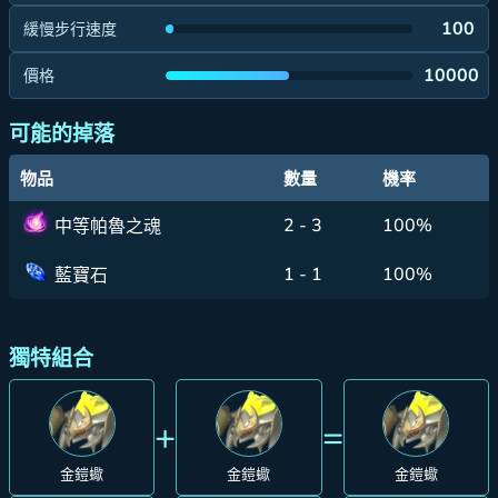
100
緩慢步行速度
10000
價格
可能的掉落
物品
數量
機率
2 - 3
100%
中等帕魯之魂
1 - 1
100%
藍寶石
獨特組合
+
=
金鎧蠍
金鎧蠍
金鎧蠍