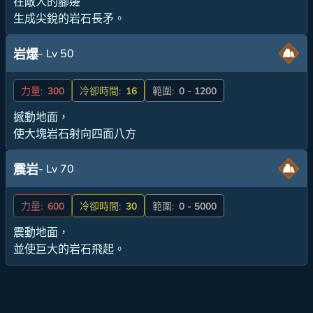
在敵人的腳邊
生成尖銳的岩石長矛。
- Lv 50
岩爆
力量:
300
冷卻時間:
16
範圍:
0 - 1200
撼動地面，
使大塊岩石射向四面八方
- Lv 70
震岩
力量:
600
冷卻時間:
30
範圍:
0 - 5000
震動地面，
並使巨大的岩石飛起。