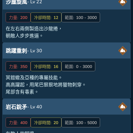
- Lv 22
沙塵旋風
力量:
200
冷卻時間:
12
範圍:
100 - 3000
在左右兩側製造出沙龍捲，
朝敵人步步進逼。
- Lv 30
跳躍重刺
力量:
350
冷卻時間:
16
範圍:
0 - 3000
冥鎧蠍及亞種的專屬技能。
高高躍起，用尾巴狠狠地將獵物刺穿。
尾部含有毒素。
- Lv 40
岩石銳矛
力量:
400
冷卻時間:
20
範圍:
100 - 5000