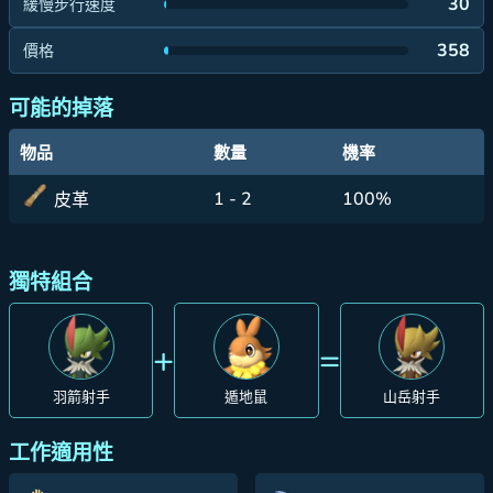
30
緩慢步行速度
358
價格
可能的掉落
物品
數量
機率
1 - 2
100%
皮革
獨特組合
+
=
羽箭射手
遁地鼠
山岳射手
工作適用性