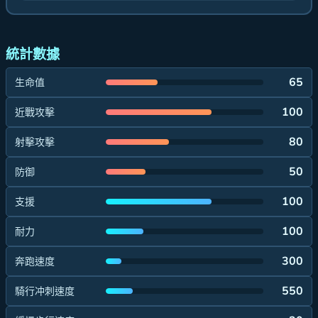
統計數據
65
生命值
100
近戰攻擊
80
射擊攻擊
50
防御
100
支援
100
耐力
300
奔跑速度
550
騎行冲刺速度