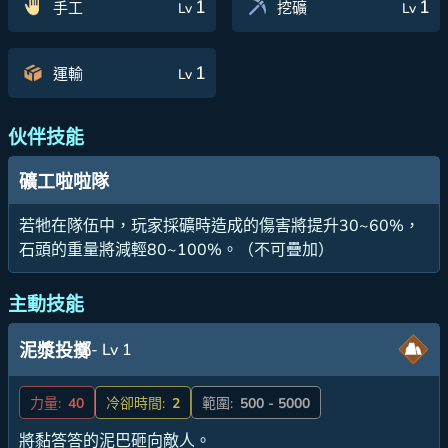
1
1
手工
挖礦
Lv
Lv
1
運輸
Lv
伙伴技能
礦工啦啦隊
若牠在隊伍中，玩家採礦時造成的傷害將提升30~60%，
石頭的重量將減輕80~100%。（不可疊加）
主動技能
- Lv 1
泥漿投擲
力量:
40
冷卻時間:
2
範圍:
500 - 5000
將黏答答的泥巴砸向敵人。