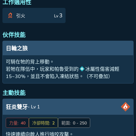
工作適用性
3
引火
Lv
伙伴技能
日輪之狼
可騎在牠的背上移動。
若牠在隊伍中，玩家和帕魯受到的
冰屬性傷害減輕
15~30%，並且不會陷入凍結狀態。（不可疊加）
主動技能
- Lv 1
狂炎雙牙
力量:
40
冷卻時間:
2
範圍:
0 - 250
快速連續向敵人進行啃咬攻擊。