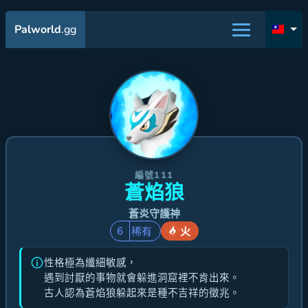
Palworld
.gg
編號111
蒼焰狼
蒼炎守護神
6
稀有
火
性格極為纖細敏感，
遇到討厭的事物就會躲進洞窟裡不肯出來。
古人認為蒼焰狼躲起來是種不吉祥的徵兆。