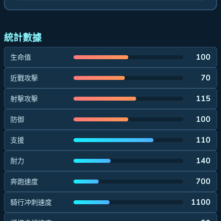
統計數據
100
生命值
70
近戰攻擊
115
射擊攻擊
100
防御
110
支援
140
耐力
700
奔跑速度
1100
騎行冲刺速度