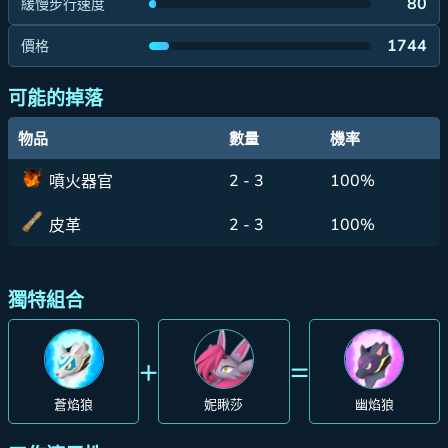
80
緩慢步行速度
1744
價格
可能的掉落
物品
數量
機率
2 - 3
100%
噴火器官
2 - 3
100%
皮革
獨特組合
+
=
蒼焰狼
妮瞅莎
幽焰狼